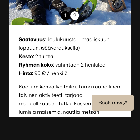
1
2
Saatavuus:
Joulukuusta – maaliskuun
loppuun, (säävarauksella)
Kesto:
2 tuntia
Ryhmän koko:
vähintään 2 henkilöä
Hinta:
95 € / henkilö
Koe lumikenkäilyn taika. Tämä rauhallinen
talvinen aktiviteetti tarjoaa
Book now
mahdollisuuden tutkia koskemattomia
lumisia maisemia, nauttia metsän
hiljaisuudesta ja kokea luonnon läheisyys
aivan uudella tavalla.